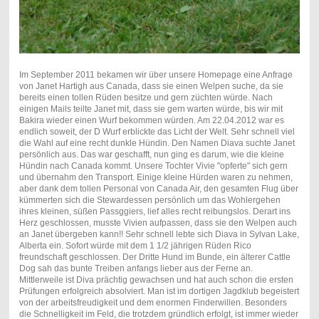
Im September 2011 bekamen wir über unsere Homepage eine Anfrage
von Janet Hartigh aus Canada, dass sie einen Welpen suche, da sie
bereits einen tollen Rüden besitze und gern züchten würde. Nach
einigen Mails teilte Janet mit, dass sie gern warten würde, bis wir mit
Bakira wieder einen Wurf bekommen würden. Am 22.04.2012 war es
endlich soweit, der D Wurf erblickte das Licht der Welt. Sehr schnell viel
die Wahl auf eine recht dunkle Hündin. Den Namen Diava suchte Janet
persönlich aus. Das war geschafft, nun ging es darum, wie die kleine
Hündin nach Canada kommt. Unsere Tochter Vivie "opferte" sich gern
und übernahm den Transport. Einige kleine Hürden waren zu nehmen,
aber dank dem tollen Personal von Canada Air, den gesamten Flug über
kümmerten sich die Stewardessen persönlich um das Wohlergehen
ihres kleinen, süßen Passggiers, lief alles recht reibungslos. Derart ins
Herz geschlossen, musste Vivien aufpassen, dass sie den Welpen auch
an Janet übergeben kann!! Sehr schnell lebte sich Diava in Sylvan Lake,
Alberta ein. Sofort würde mit dem 1 1/2 jährigen Rüden Rico
freundschaft geschlossen. Der Dritte Hund im Bunde, ein älterer Cattle
Dog sah das bunte Treiben anfangs lieber aus der Ferne an.
Mittlerweile ist Diva prächtig gewachsen und hat auch schon die ersten
Prüfungen erfolgreich absolviert. Man ist im dortigen Jagdklub begeistert
von der arbeitsfreudigkeit und dem enormen Finderwillen. Besonders
die Schnelligkeit im Feld, die trotzdem gründlich erfolgt, ist immer wieder